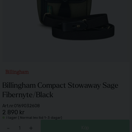
Billingham Compact Stowaway Sage
Fibernyte/Black
Art.nr:
0169032608
2 890 kr
I lager ( Normal lev.tid 1-3 dagar)
-
+
Köp