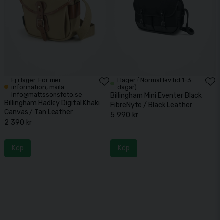
Ej i lager. För mer
I lager ( Normal lev.tid 1-3
information, maila
dagar)
info@mattssonsfoto.se
Billingham Mini Eventer Black
Billingham Hadley Digital Khaki
FibreNyte / Black Leather
Canvas / Tan Leather
5 990 kr
2 390 kr
Köp
Köp