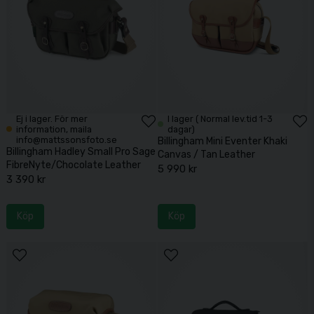
Ej i lager. För mer
I lager ( Normal lev.tid 1-3
information, maila
dagar)
info@mattssonsfoto.se
Billingham Mini Eventer Khaki
Billingham Hadley Small Pro Sage
Canvas / Tan Leather
FibreNyte/Chocolate Leather
5 990 kr
3 390 kr
Köp
Köp