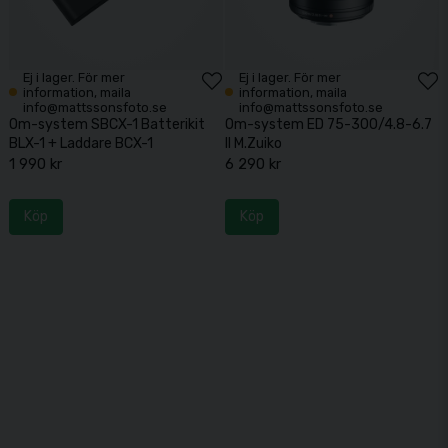
Ej i lager. För mer
Ej i lager. För mer
information, maila
information, maila
info@mattssonsfoto.se
info@mattssonsfoto.se
Om-system SBCX-1 Batterikit
Om-system ED 75-300/4.8-6.7
BLX-1 + Laddare BCX-1
II M.Zuiko
1 990 kr
6 290 kr
Köp
Köp