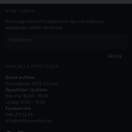
NYHETSBREV
Missa inga nyheter! Få inspiration, tips och exklusiva
erbjudanden direkt i din inkorg.
em
Mejladress
Skicka
KONTAKT & ÖPPETTIDER
Besök butiken
Klostergatan 3222 22 Lund
Öppettider i butiken
Mån-Fre: 10:00 - 18:00
Lördag: 10:00 - 14:00
Kundservice
046-211 12 04
info@mattssonsfoto.se