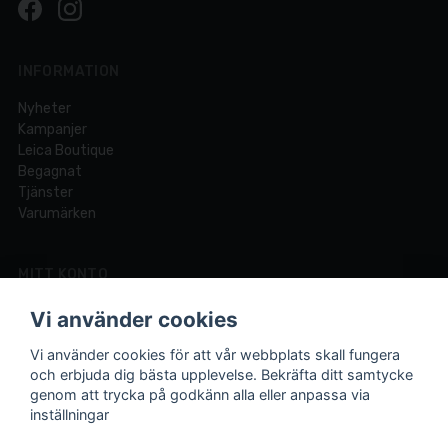
INFORMATION
Nyheter
Kampanjer
Leica Boutique
Begagnat
Tjänster
Varumärken
MITT KONTO
Logga in
Vi använder cookies
Registrera dig
Glömt lösenord?
Vi använder cookies för att vår webbplats skall fungera
och erbjuda dig bästa upplevelse. Bekräfta ditt samtycke
genom att trycka på godkänn alla eller anpassa via
inställningar
Din fotobutik online och i Lund sedan 1921.