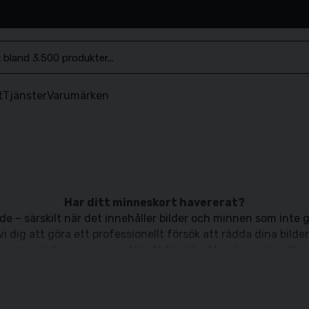
.se
t
Tjänster
Varumärken
Har ditt minneskort havererat?
e – särskilt när det innehåller bilder och minnen som inte g
vi dig att göra ett professionellt försök att rädda dina bilder
vi avancerad programvara för att försöka återskapa dina file
rädda så mycket bildmaterial som möjligt.
Återställda bilder levereras på USB
ett USB-minne från oss, så att du enkelt kan ta med dig mat