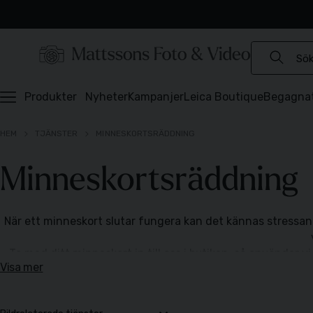
Experter sedan 1921
Snabb leverans
Brett sortiment
⭐️ 4,6 av 5 på Prisjakt
Produkter
Nyheter
Kampanjer
Leica Boutique
Begagna
HEM
TJÄNSTER
MINNESKORTSRÄDDNING
Minneskortsräddning
När ett minneskort slutar fungera kan det kännas stressand
Ta med ditt minneskort in till oss i butiken, så använder 
Visa mer
Om vi lyckas rädda bilderna levereras de på 