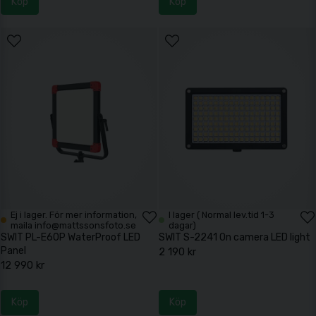
Köp
Köp
Ej i lager. För mer information,
I lager ( Normal lev.tid 1-3
maila info@mattssonsfoto.se
dagar)
SWIT PL-E60P WaterProof LED
SWIT S-2241 On camera LED light
Panel
2 190 kr
12 990 kr
Köp
Köp