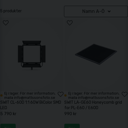
5 produkter
Namn A-Ö
Ej i lager. För mer information,
Ej i lager. För mer information,
maila info@mattssonsfoto.se
maila info@mattssonsfoto.se
SWIT CL-60D 1:1 60W BiColor SMD
SWIT LA-GE60 Honeycomb grid
LED
for PL-E60 / E60D
5 790 kr
990 kr