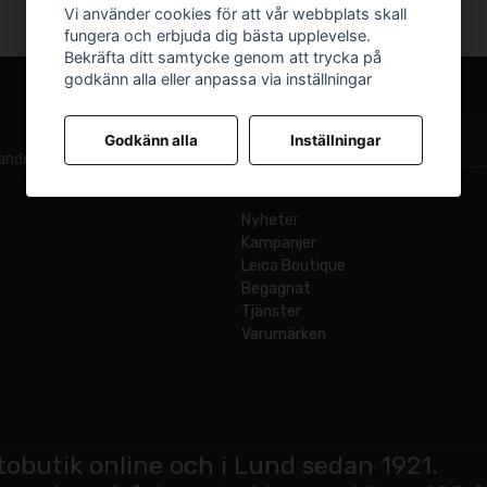
Vi använder cookies för att vår webbplats skall
fungera och erbjuda dig bästa upplevelse.
Bekräfta ditt samtycke genom att trycka på
godkänn alla eller anpassa via inställningar
Mejladress
Godkänn alla
Inställningar
email
nden direkt i din inkorg.
INFORMATION
Nyheter
Kampanjer
Leica Boutique
Begagnat
Tjänster
Varumärken
tobutik online och i Lund sedan 1921.