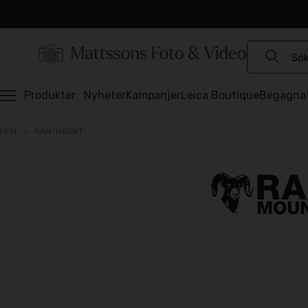
Experter sedan 1921
Snabb leverans
Brett sortiment
⭐️ 4,6 av 5 på Prisjakt
Produkter
Nyheter
Kampanjer
Leica Boutique
Begagna
HEM
RAM-MOUNT