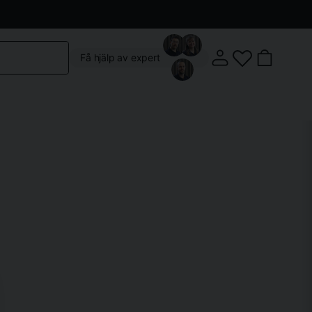
Kontakta oss
Köpvillkor
Vår butik
Om oss
Få hjälp av expert
Klostergatan 3, 222 22 Lund
Mån-Fre: 10:00 - 18:00
Lördag: 10:00 - 14:00