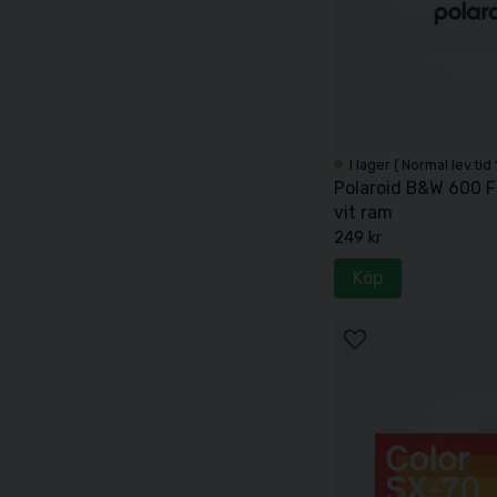
I lager ( Normal lev.tid
Polaroid B&W 600 Fi
vit ram
249 kr
Köp