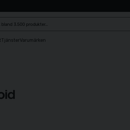
.se
t
Tjänster
Varumärken