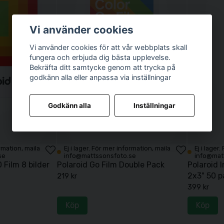
Vi använder cookies
Vi använder cookies för att vår webbplats skall
fungera och erbjuda dig bästa upplevelse.
Bekräfta ditt samtycke genom att trycka på
godkänn alla eller anpassa via inställningar
Godkänn alla
Inställningar
ormation, maila
Ej i lager. För mer information, maila
Ej i lager
se
info@mattssonsfoto.se
info@mat
 Film 8 bilder
Polaroid Go Film Double Pack
Polaroid 
2x3" 50 p
219 kr
399 kr
Köp
Köp