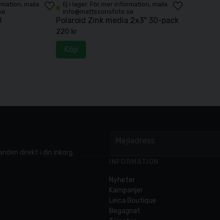
ormation, maila
Ej i lager. För mer information, maila
se
info@mattssonsfoto.se
W
Polaroid Zink media 2x3" 30-pack
220 kr
Köp
Mejladress
email
nden direkt i din inkorg.
INFORMATION
Nyheter
Kampanjer
Leica Boutique
Begagnat