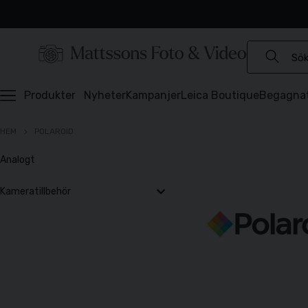
Experter sedan 1921
Snabb leverans
Brett sortiment
⭐️ 4,6 av 5 på Prisjakt
Produkter
Nyheter
Kampanjer
Leica Boutique
Begagna
HEM
POLAROID
Analogt
Kameratillbehör