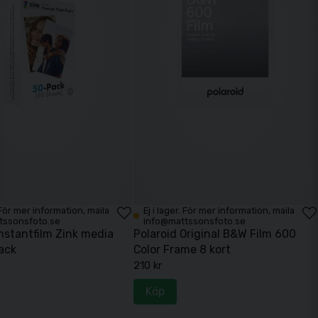
. För mer information, maila
Ej i lager. För mer information, maila
tssonsfoto.se
info@mattssonsfoto.se
Instantfilm Zink media
Polaroid Original B&W Film 600
ack
Color Frame 8 kort
210 kr
Köp