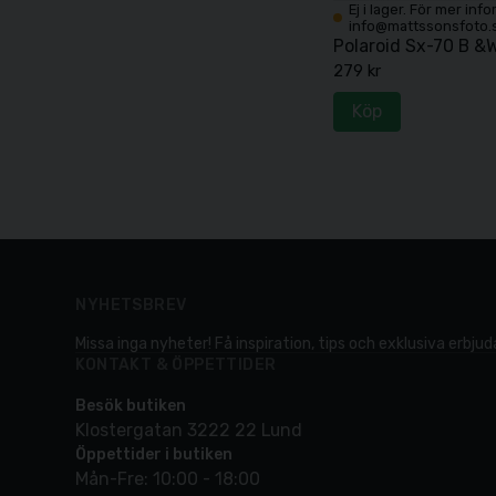
Ej i lager. För mer inf
info@mattssonsfoto.
Polaroid Sx-70 B &
279 kr
Köp
NYHETSBREV
Missa inga nyheter! Få inspiration, tips och exklusiva erbjuda
KONTAKT & ÖPPETTIDER
Besök butiken
Klostergatan 3222 22 Lund
Öppettider i butiken
Mån-Fre: 10:00 - 18:00