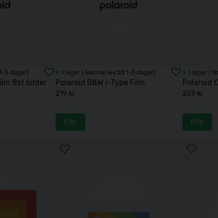
 1-3 dagar)
I lager ( Normal lev.tid 1-3 dagar)
I lager ( 
lm 8st bilder
Polaroid B&W i-Type Film
Polaroid C
219 kr
259 kr
Köp
Köp