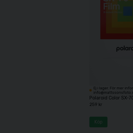
Ej i lager. För mer inf
info@mattssonsfoto.
Polaroid Color SX-70
259 kr
Köp