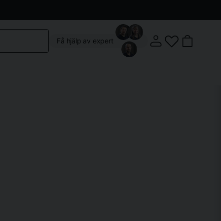
Kontakta oss
Köpvillkor
Vår butik
Om oss
Få hjälp av expert
Klostergatan 3, 222 22 Lund
Mån-Fre: 10:00 - 18:00
Lördag: 10:00 - 14:00