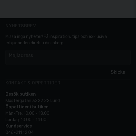
NYHETSBREV
Missa inga nyheter! Få inspiration, tips och exklusiva
erbjudanden direkt i din inkorg.
em
Mejladress
Skicka
KONTAKT & ÖPPETTIDER
Besök butiken
Klostergatan 3222 22 Lund
Öppettider i butiken
Mån-Fre: 10:00 - 18:00
Lördag: 10:00 - 14:00
Kundservice
046-211 12 04