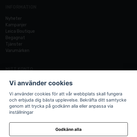
INFORMATION
Nyheter
Kampanjer
Leica Boutique
Begagnat
Tjänster
Varumärken
MITT KONTO
Logga in
Vi använder cookies
Registrera dig
Glömt lösenord?
Vi använder cookies för att vår webbplats skall fungera
och erbjuda dig bästa upplevelse. Bekräfta ditt samtycke
genom att trycka på godkänn alla eller anpassa via
inställningar
Din fotobutik online och i Lund sedan 1921.
Vi är experter på foto och video med över 100 års
Godkänn alla
erfarenhet.