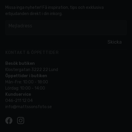
Missa inga nyheter! Få inspiration, tips och exklusiva
erbjudanden direkt i din inkorg.
em
Mejladress
Skicka
KONTAKT & ÖPPETTIDER
Besök butiken
Klostergatan 3222 22 Lund
Öppettider i butiken
Mån-Fre: 10:00 - 18:00
Lördag: 10:00 - 14:00
Kundservice
046-211 12 04
info@mattssonsfoto.se